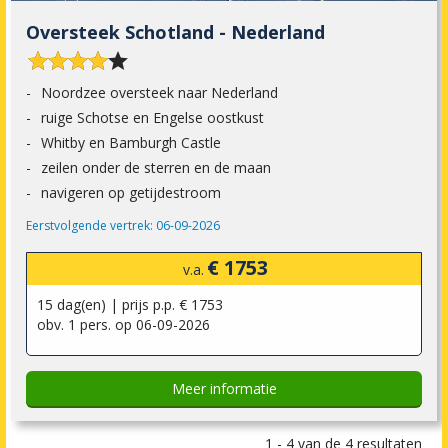
Oversteek Schotland - Nederland










Noordzee oversteek naar Nederland
ruige Schotse en Engelse oostkust
Whitby en Bamburgh Castle
zeilen onder de sterren en de maan
navigeren op getijdestroom
Eerstvolgende vertrek: 06-09-2026
€ 1753
v.a.
15 dag(en) | prijs p.p. € 1753
obv. 1 pers. op 06-09-2026
Meer informatie
1 - 4 van de 4 resultaten