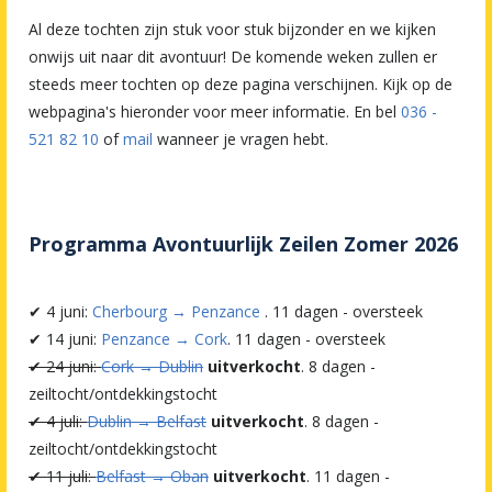
Al deze tochten zijn stuk voor stuk bijzonder en we kijken
onwijs uit naar dit avontuur! De komende weken zullen er
steeds meer tochten op deze pagina verschijnen. Kijk op de
webpagina's hieronder voor meer informatie. En bel
036 -
521 82 10
of
mail
wanneer je vragen hebt.
Programma Avontuurlijk Zeilen Zomer 2026
✔ 4 juni:
Cherbourg → Penzance
. 11 dagen - oversteek
✔ 14 juni:
Penzance → Cork
. 11 dagen - oversteek
✔ 24 juni:
Cork → Dublin
uitverkocht
. 8 dagen -
zeiltocht/ontdekkingstocht
✔ 4 juli:
Dublin → Belfast
uitverkocht
. 8 dagen -
zeiltocht/ontdekkingstocht
✔ 11 juli:
Belfast → Oban
uitverkocht
. 11 dagen -