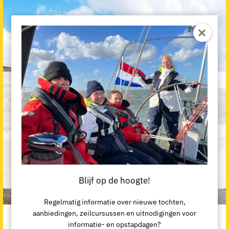
Avontuurlijk Zeilen 2026
Vanaf juni 2026 zeilen we via Noord Frankrijk vier maanden
een
rondje Engeland, Ierland en Schotland
Waar?
Blijf op de hoogte!
Regelmatig informatie over nieuwe tochten,
aanbiedingen, zeilcursussen en uitnodigingen voor
informatie- en opstapdagen?
Je bent hier:
Home
>
Alle vakanties en cursussen
>
Avontuurlijk Zeilen