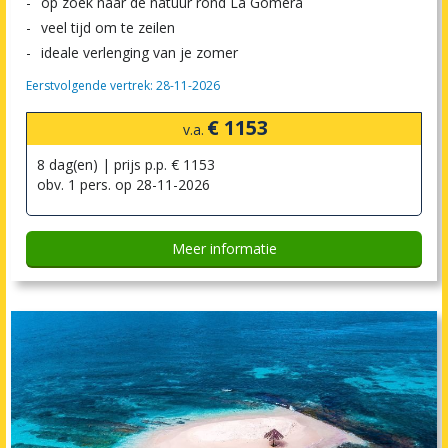
op zoek naar de natuur rond La Gomera
veel tijd om te zeilen
ideale verlenging van je zomer
Eerstvolgende vertrek: 28-11-2026
€ 1153
v.a.
8 dag(en) | prijs p.p. € 1153
obv. 1 pers. op 28-11-2026
Meer informatie