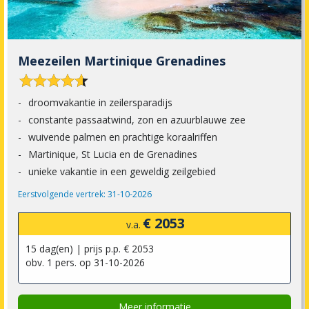
Meezeilen Martinique Grenadines










droomvakantie in zeilersparadijs
constante passaatwind, zon en azuurblauwe zee
wuivende palmen en prachtige koraalriffen
Martinique, St Lucia en de Grenadines
unieke vakantie in een geweldig zeilgebied
Eerstvolgende vertrek: 31-10-2026
€ 2053
v.a.
15 dag(en) | prijs p.p. € 2053
obv. 1 pers. op 31-10-2026
Meer informatie