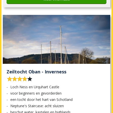
Zeiltocht Oban - Inverness










Loch Ness en Urquhart Castle
voor beginners en gevorderden
een tocht door het hart van Schotland
Neptune's Staircase: acht sluizen
beschut water, kastelen en highlands