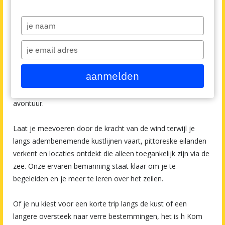
Avontuurlijke zeilreizen
Type
your
Stap aan boord voor een onvergetelijk avontuur op de
name
Type
oceaan! Zeilreizen die de perfecte balans bieden tussen
your
adrenaline en ontspanning. Of je nu een doorgewinterde
email
aanmelden
zeiler bent of gewoon op zoek bent naar een nieuwe
ervaring, onze reizen nemen je mee op ontdekking en
avontuur.
Laat je meevoeren door de kracht van de wind terwijl je
langs adembenemende kustlijnen vaart, pittoreske eilanden
verkent en locaties ontdekt die alleen toegankelijk zijn via de
zee. Onze ervaren bemanning staat klaar om je te
begeleiden en je meer te leren over het zeilen.
Of je nu kiest voor een korte trip langs de kust of een
langere oversteek naar verre bestemmingen, het is h Kom