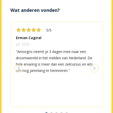
Wat anderen vonden?










5/5
Erman Cagiral
R
jul. 2026
j
"Amorgos neemt je 3 dagen mee naar een
"
droomwereld in het midden van Nederland. De
c
hele ervaring is meer dan een zeilcursus en iets
h
om nog jarenlang te herinneren."
o
m