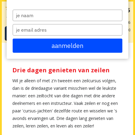










€ 575
v.a.
Type
4.6 / 5
(299 beoordelingen)
your
obv 1 pers. op 01-09-2026
name
Type
3 dag(en)
Boeken
your
email
aanmelden
Je bent hier:
Home
>
Alle vakanties en cursussen
>
Leren zeilen
>
CWO
Jachtzeilen 1&2
Drie dagen genieten van zeilen
Wil je alleen of met z'n tweeën een zeilcursus volgen,
dan is de driedaagse variant misschien wel de leukste
manier: een zeiltocht van drie dagen met drie andere
deelnemers en een instructeur. Vaak zeilen er nog een
paar 'cursus-jachten' dezelfde route en wisselen we 's
avonds ervaringen uit. Drie dagen lang genieten van
zeilen, leren zeilen, en leven als een zeiler!