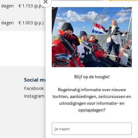
 dagen
€ 1.153 (p.p.)
Uitverkocht
 dagen
€ 1.003 (p.p.)
Uitverkocht
Blijf op de hoogte!
Social media
Facebook
Regelmatig informatie over nieuwe
Instagram
tochten, aanbiedingen, zeilcursussen en
uitnodigingen voor informatie- en
opstapdagen?
Type
your