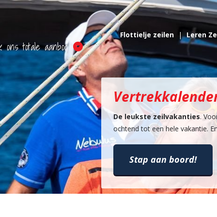
Flottielje zeilen
Leren Ze
k ons totale aanbod
Vertrekkalende
De leukste zeilvakanties
. Voo
ochtend tot een hele vakantie. Erv
Stap aan boord!