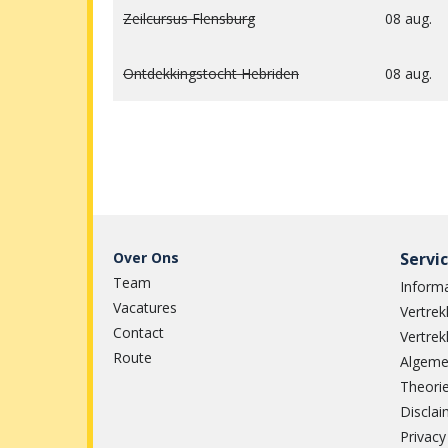
Zeilcursus Flensburg
08 aug.
Ontdekkingstocht Hebriden
08 aug.
Over Ons
Servi
Team
Informa
Vacatures
Vertrek
Contact
Vertrek
Route
Algeme
Theorie
Disclai
Privacy