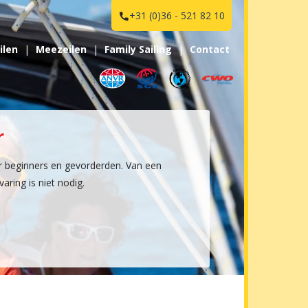
+31 (0)36 - 521 82 10

ilen
Meezeilen
Family Sailing
Contact
r
r beginners en gevorderden. Van een
aring is niet nodig.