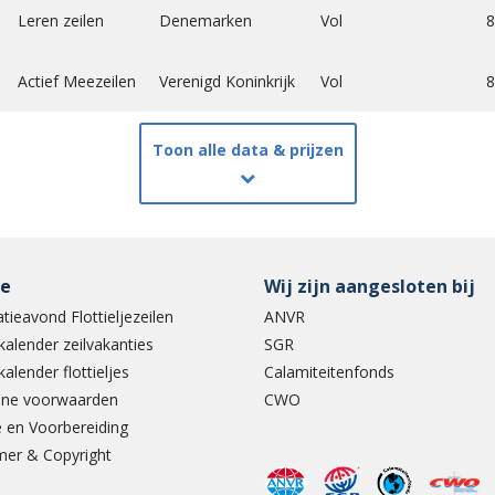
Leren zeilen
Denemarken
Vol
8
Actief Meezeilen
Verenigd Koninkrijk
Vol
8
Toon alle data & prijzen
ce
Wij zijn aangesloten bij
tieavond Flottieljezeilen
ANVR
kalender zeilvakanties
SGR
kalender flottieljes
Calamiteitenfonds
ne voorwaarden
CWO
 en Voorbereiding
mer & Copyright