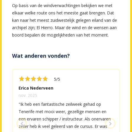
Op basis van de windverwachtingen bekijken we met
elkaar welke route ons het meeste gaat brengen. Dat
kan naar het meest zuidwestelijk gelegen eiland van de
archipel zijn; El Hierro. Maar de wind en de wensen aan
boord bepalen de mogelijkheden van het moment.
Wat anderen vonden?










5/5
Erica Nederveen
nov. 2025
n
"Ik heb een fantastische zeilweek gehad op
"
Tenerife met mooi weer, gezellige mensen en
“
een ervaren schipper / instructeur. Als onervaren
zeiler heb ik veel geleerd van de cursus. Er was