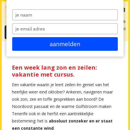










€ 1153
v.a.
Type
4.4 / 5
(12 beoordelingen)
your
obv 1 pers. op 28-11-2026
name
Type
8 dag(en)
Boeken
your
email
aanmelden
Je bent hier:
Home
>
Alle vakanties en cursussen
>
Leren zeilen
>
Zeilcursus Tenerife
Een week lang zon en zeilen:
vakantie met cursus.
Een vakantie waarin je leert zeilen èn geniet van het
heerlijke weer eind oktober? Ankeren, navigeren maar
ook zon, zee en toffe gesprekken aan boord? De
Noordoost passaat en de warme Golfstroom maken
Tenerife ook in de herfst een aantrekkelijke
bestemming: het is
absoluut zonzeker en er staat
een constante wind
.