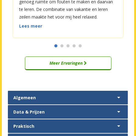
genoeg ruimte om fouten te maken en daarvan
te leren. De combinatie van vakantie en leren
zeilen maakte het voor mij heel relaxed.
Snorkelen, zwemmen en lekker zeilen. &#39;De
Lees meer
groep was gezellig en ik heb veel plezier gehad.
Mooi om te ervaren hoe je met een groep
onbekenden een geweldig zeilavontuur kunt
beleven. Voor herhaling vatbaar."
Meer Ervaringen

Algemeen

Data & Prijzen

Praktisch