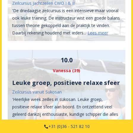
Zeilcursus Jachtzeilen CWO I & II
'De driedaagse zeilcursus is een intensieve maar vooral
ook leuke training. De instructeur wist een goede balans
tussen theorie gekoppeld aan de praktijk te vinden.
Daarbij rekening houdend met ieders
...
Lees meer
10.0
Vanessa (39)
Leuke groep, positieve relaxe sfeer
Zeilcursus vanuit Sukosan
'Heerlijke week zeilles in sukosan. Leuke groep,
positieve relaxe sfeer aan boord. En ontzettend veel
geleerd dankzij enthousiaste, kundige schipper die alles
rustig uitlegde en op ontspannen manier i
...
Lees meer
+31 (0)36 - 521 82 10
