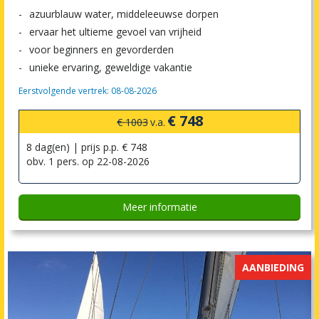
azuurblauw water, middeleeuwse dorpen
ervaar het ultieme gevoel van vrijheid
voor beginners en gevorderden
unieke ervaring, geweldige vakantie
Eerstvolgende vertrek: 08-08-2026
€ 748
€ 1003
v.a.
8 dag(en) | prijs p.p. € 748
obv. 1 pers. op 22-08-2026
Meer informatie
AANBIEDING