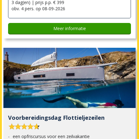
3 dag(en) | prijs p.p. € 399
obv. 4 pers. op 08-09-2026
Meer informatie
Voorbereidingsdag Flottieljezeilen










een opfriscursus voor een zeilvakantie