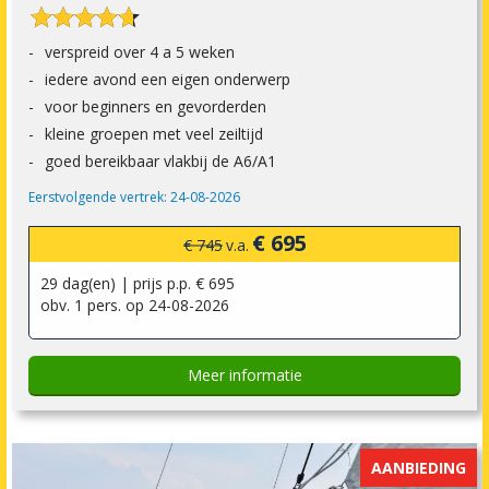










verspreid over 4 a 5 weken
iedere avond een eigen onderwerp
voor beginners en gevorderden
kleine groepen met veel zeiltijd
goed bereikbaar vlakbij de A6/A1
Eerstvolgende vertrek: 24-08-2026
€ 695
€ 745
v.a.
29 dag(en) | prijs p.p. € 695
obv. 1 pers. op 24-08-2026
Meer informatie
AANBIEDING