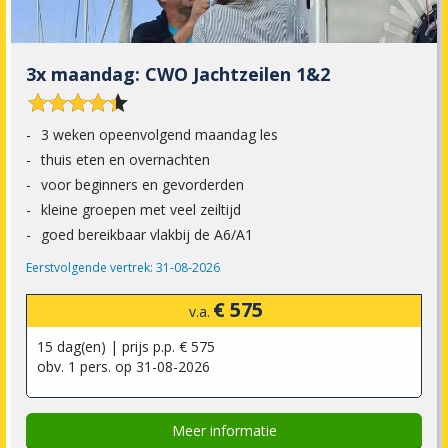
3x maandag: CWO Jachtzeilen 1&2










3 weken opeenvolgend maandag les
thuis eten en overnachten
voor beginners en gevorderden
kleine groepen met veel zeiltijd
goed bereikbaar vlakbij de A6/A1
Eerstvolgende vertrek: 31-08-2026
€ 575
v.a.
15 dag(en) | prijs p.p. € 575
obv. 1 pers. op 31-08-2026
Meer informatie