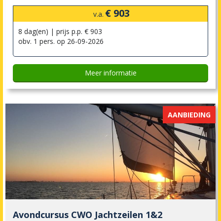
€ 903
v.a.
8 dag(en) | prijs p.p. € 903
obv. 1 pers. op 26-09-2026
Meer informatie
AANBIEDING
Avondcursus CWO Jachtzeilen 1&2