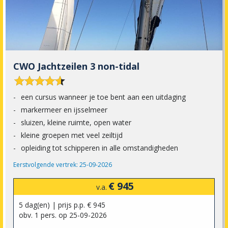
CWO Jachtzeilen 3 non-tidal










een cursus wanneer je toe bent aan een uitdaging
markermeer en ijsselmeer
sluizen, kleine ruimte, open water
kleine groepen met veel zeiltijd
opleiding tot schipperen in alle omstandigheden
Eerstvolgende vertrek: 25-09-2026
€ 945
v.a.
5 dag(en) | prijs p.p. € 945
obv. 1 pers. op 25-09-2026