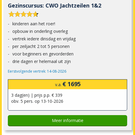
Gezinscursus: CWO Jachtzeilen 1&2










kinderen aan het roer!
opbouw in onderling overleg
vertrek iedere dinsdag en vrijdag
per zeiljacht 2 tot 5 personen
voor beginners en gevorderden
drie dagen er helemaal uit zijn
Eerstvolgende vertrek: 14-08-2026
€ 1695
v.a.
3 dag(en) | prijs p.p. € 339
obv. 5 pers. op 13-10-2026
Meer informatie