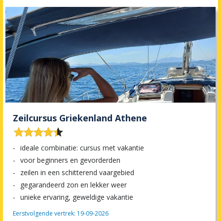
Zeilcursus Griekenland Athene










ideale combinatie: cursus met vakantie
voor beginners en gevorderden
zeilen in een schitterend vaargebied
gegarandeerd zon en lekker weer
unieke ervaring, geweldige vakantie
Eerstvolgende vertrek: 19-09-2026