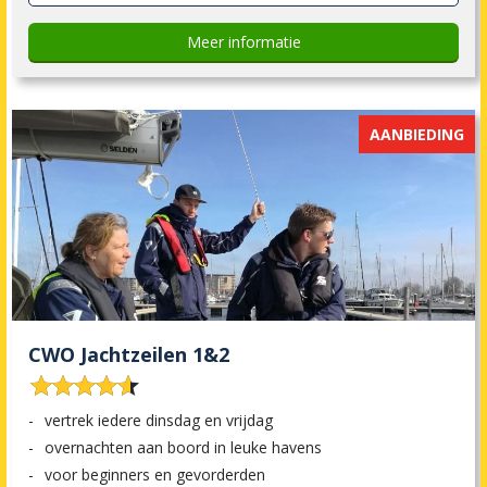
Meer informatie
AANBIEDING
CWO Jachtzeilen 1&2










vertrek iedere dinsdag en vrijdag
overnachten aan boord in leuke havens
voor beginners en gevorderden