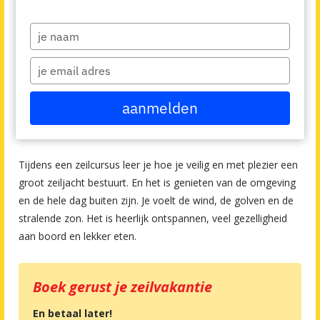
Zeilcursussen op Kajuitjachten
Type
your
Van april tot en met oktober starten er wekelijkse meerdere
name
Type
zeilcursussen waar je individueel aan kunt deelnemen. Zowel
your
in Nederland als in het buitenland. Variërend van intensief of
email
aanmelden
gevorderd tot instap cursussen of super relaxed zonnige
cursussen in de Mediterrané.
Tijdens een zeilcursus leer je hoe je veilig en met plezier een
groot zeiljacht bestuurt. En het is genieten van de omgeving
en de hele dag buiten zijn. Je voelt de wind, de golven en de
stralende zon. Het is heerlijk ontspannen, veel gezelligheid
aan boord en lekker eten.
Boek gerust je zeilvakantie
En betaal later!