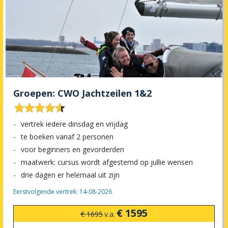
Groepen: CWO Jachtzeilen 1&2










vertrek iedere dinsdag en vrijdag
te boeken vanaf 2 personen
voor beginners en gevorderden
maatwerk: cursus wordt afgestemd op jullie wensen
drie dagen er helemaal uit zijn
Eerstvolgende vertrek: 14-08-2026
€ 1595
€ 1695
v.a.