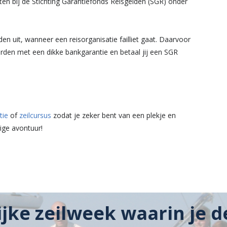
sloten bij de Stichting Garantiefonds Reisgelden (SGR) onder
n uit, wanneer een reisorganisatie failliet gaat. Daarvoor
rden met een dikke bankgarantie en betaal jij een SGR
tie
of
zeilcursus
zodat je zeker bent van een plekje en
nige avontuur!
ijke zeilweek waarin je d