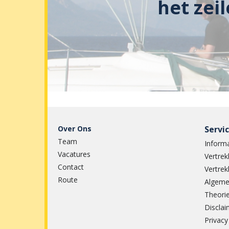
het zei
Over Ons
Servi
Team
Informa
Vacatures
Vertrek
Contact
Vertrek
Route
Algeme
Theorie
Disclai
Privacy