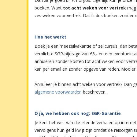
Dan zit je goed bij Amorgos. Eigenlijk kun je onze i
boeken. Want
tot acht weken voor vertrek
mag j
zes weken voor vertrek. Dat is dus boeken zonder ri
Hoe het werkt
Boek je een meezeilvakantie of zeilcursus, dan beta
verplichte SGR-bijdrage van €5,- en een eventuele a
annuleren zonder kosten tot acht weken voor vertrek
kan per email en zonder opgave van reden. Mooier 
Annuleer je binnen acht weken voor vertrek? Dan g
algemene voorwaarden
beschreven.
O ja, we hebben ook nog: SGR-Garantie
Je kent het wel. Van die ellende verhalen op intern
vervolgens hun geld kwijt zijn omdat de reisorganisa