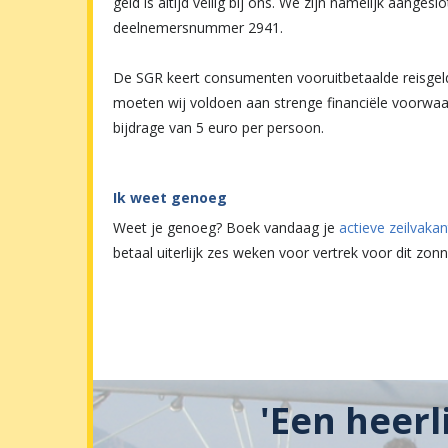
geld is altijd veilig bij ons. We zijn namelijk aange
deelnemersnummer 2941.
De SGR keert consumenten vooruitbetaalde reisgelde
moeten wij voldoen aan strenge financiële voorwaa
bijdrage van 5 euro per persoon.
Ik weet genoeg
Weet je genoeg? Boek vandaag je
actieve zeilvakan
betaal uiterlijk zes weken voor vertrek voor dit zon
'Een heerl