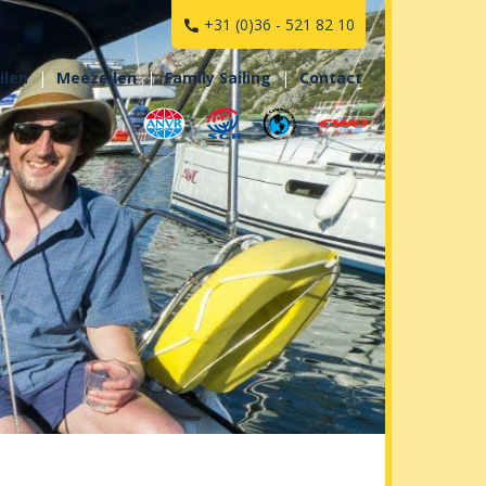
+31 (0)36 - 521 82 10

ilen
Meezeilen
Family Sailing
Contact