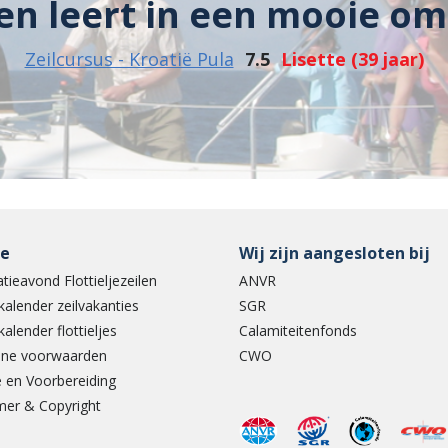
len leert in een mooie om
Zeilcursus - Kroatië Pula
7.5
Lisette (39 jaar)
ce
Wij zijn aangesloten bij
tieavond Flottieljezeilen
ANVR
kalender zeilvakanties
SGR
kalender flottieljes
Calamiteitenfonds
ne voorwaarden
CWO
 en Voorbereiding
mer & Copyright