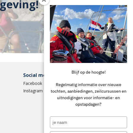
geving!'
Blijf op de hoogte!
Social media
Facebook
Regelmatig informatie over nieuwe
Instagram
tochten, aanbiedingen, zeilcursussen en
uitnodigingen voor informatie- en
opstapdagen?
Type
your
name