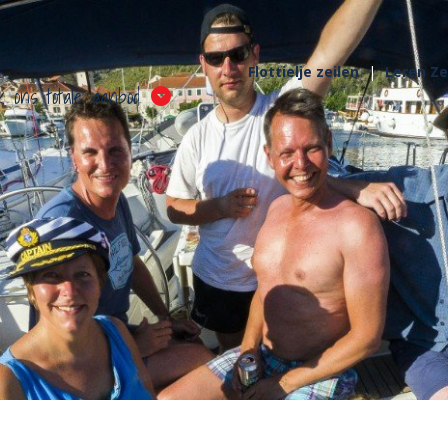
Flottielje zeilen
Leren Ze
k ons totale aanbod