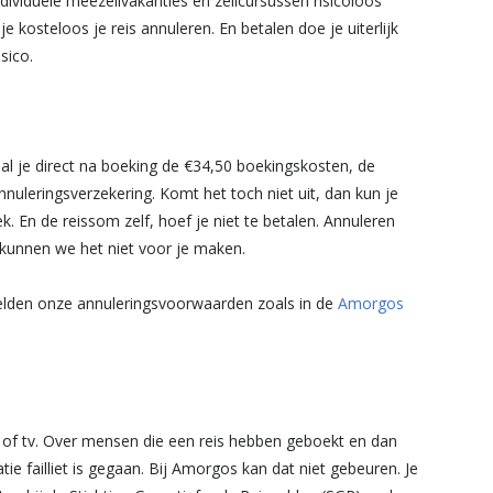
ndividuele meezeilvakanties en zeilcursussen risicoloos
e kosteloos je reis annuleren. En betalen doe je uiterlijk
sico.
al je direct na boeking de €34,50 boekingskosten, de
nnuleringsverzekering. Komt het toch niet uit, dan kun je
. En de reissom zelf, hoef je niet te betalen. Annuleren
kunnen we het niet voor je maken.
elden onze annuleringsvoorwaarden zoals in de
Amorgos
et of tv. Over mensen die een reis hebben geboekt en dan
tie failliet is gegaan. Bij Amorgos kan dat niet gebeuren. Je