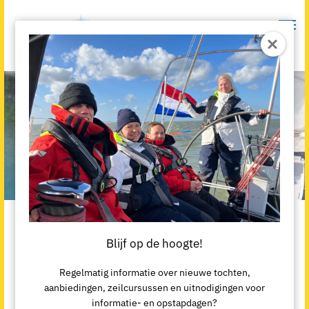
Blijf op de hoogte!
Privacy Verklaring
Regelmatig informatie over nieuwe tochten,
aanbiedingen, zeilcursussen en uitnodigingen voor
informatie- en opstapdagen?
Amorgos Zeilvakanties respecteert jouw recht op