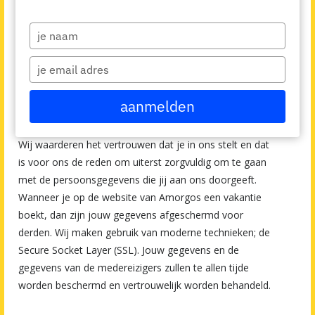
privacy. Jouw persoonlijke gegevens beschermen wij en
Type
verkopen we niet aan derden. Met deze privacy
your
verklaring laten we je weten hoe we gegevens
name
Type
verzamelen en wat we doen met jouw gegevens.
your
email
Jouw persoonlijke gegevens zijn veilig bij
aanmelden
Amorgos
Wij waarderen het vertrouwen dat je in ons stelt en dat
is voor ons de reden om uiterst zorgvuldig om te gaan
met de persoonsgegevens die jij aan ons doorgeeft.
Wanneer je op de website van Amorgos een vakantie
boekt, dan zijn jouw gegevens afgeschermd voor
derden. Wij maken gebruik van moderne technieken; de
Secure Socket Layer (SSL). Jouw gegevens en de
gegevens van de medereizigers zullen te allen tijde
worden beschermd en vertrouwelijk worden behandeld.