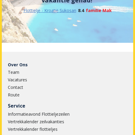
vakantie gehad!'
Flottielje - Kroatië Sukosan
8.4
familie Mak
Over Ons
Team
Vacatures
Contact
Route
Service
Informatieavond Flottieljezeilen
Vertrekkalender zeilvakanties
Vertrekkalender flottieljes