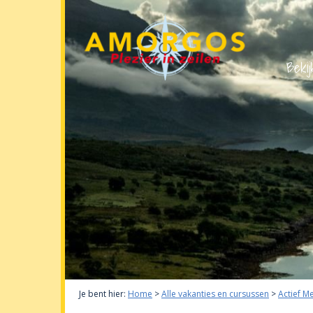
Bekij
Je bent hier:
Home
>
Alle vakanties en cursussen
>
Actief M