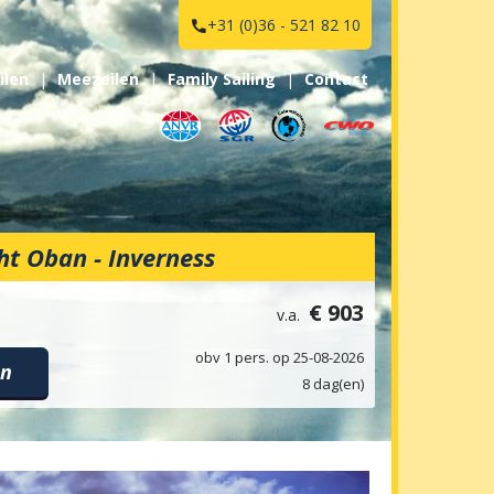
+31 (0)36 - 521 82 10

ilen
Meezeilen
Family Sailing
Contact
ht Oban - Inverness
€ 903
v.a.
obv 1 pers. op 25-08-2026
en
8 dag(en)