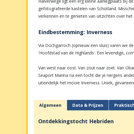
Halverwege ligt een erg kleine aanlegplaats bij d
gefotografeerde kastelen van Schotland. Missch
verkennen en te genieten van uitzichten over het
Eindbestemming: Inverness
Via Dochgarroch (opnieuw een sluis) varen we de 
'Hoofdstad van de Highlands'. Een levendige, com
Van west naar oost. Van zout naar zoet. Van Oba
Seaport Marina na een tocht die je nergens ander
uiteindelijk het mooie Inverness. Uniek, gevarieer
Algemeen
Data & Prijzen
Praktisc
Ontdekkingstocht Hebriden