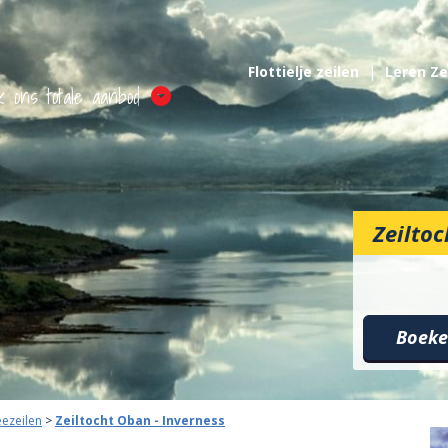
Flottielje zeilen
Leren Ze
k ons totale aanbod
Zeiltoc
Boek
eezeilen
>
Zeiltocht Oban - Inverness