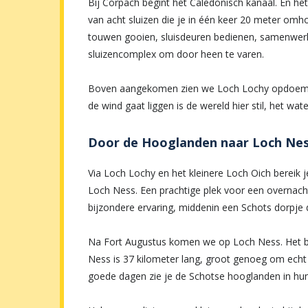
Bij Corpach begint het Caledonisch kanaal. En he
van acht sluizen die je in één keer 20 meter om
touwen gooien, sluisdeuren bedienen, samenwer
sluizencomplex om door heen te varen.
Boven aangekomen zien we Loch Lochy opdoemen
de wind gaat liggen is de wereld hier stil, het wa
Door de Hooglanden naar Loch Ne
Via Loch Lochy en het kleinere Loch Oich bereik j
Loch Ness. Een prachtige plek voor een overnacht
bijzondere ervaring, middenin een Schots dorpje 
Na Fort Augustus komen we op Loch Ness. Het b
Ness is 37 kilometer lang, groot genoeg om echt t
goede dagen zie je de Schotse hooglanden in hun 