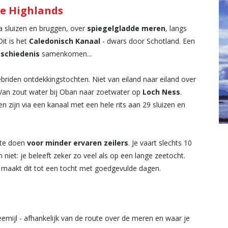
se Highlands
a sluizen en bruggen, over
spiegelgladde meren
, langs
it is het
Caledonisch Kanaal
- dwars door Schotland. Een
eschiedenis
samenkomen...
riden ontdekkingstochten. Niet van eiland naar eiland over
 Van zout water bij Oban naar zoetwater op
Loch Ness
.
 zijn via een kanaal met een hele rits aan 29 sluizen en
d te doen
voor minder ervaren zeilers
. Je vaart slechts 10
niet: je beleeft zeker zo veel als op een lange zeetocht.
 maakt dit tot een tocht met goedgevulde dagen.
emijl - afhankelijk van de route over de meren en waar je