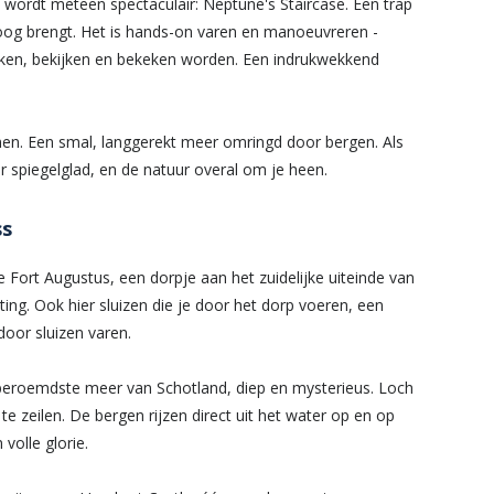
t wordt meteen spectaculair: Neptune's Staircase. Een trap
hoog brengt. Het is hands-on varen en manoeuvreren -
ken, bekijken en bekeken worden. Een indrukwekkend
. Een smal, langgerekt meer omringd door bergen. Als
ter spiegelglad, en de natuur overal om je heen.
ss
e Fort Augustus, een dorpje aan het zuidelijke uiteinde van
ing. Ook hier sluizen die je door het dorp voeren, een
door sluizen varen.
eroemdste meer van Schotland, diep en mysterieus. Loch
e zeilen. De bergen rijzen direct uit het water op en op
volle glorie.