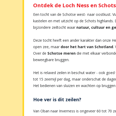
Ontdek de Loch Ness en Schot
Een tocht van de Schotse west- naar oostkust. Vi
kastelen en met uitzicht op de Schots highlands. D
bijzondere zeiltocht waar
natuur, cultuur en g
Deze tocht heeft een ander karakter dan onze Heb
open zee, maar
door het hart van Schotland
.
Over de
Schotse meren
die met elkaar verbonden
beweegbare bruggen.
Het is relaxed zeilen in beschut water - ook goe
tot 15 zeemijl per dag, maar onderschat de dagen 
Het bedienen van sluizen en wachten op bruggen
Hoe ver is dit zeilen?
Van Oban naar Inverness is ongeveer 60 tot 70 ze