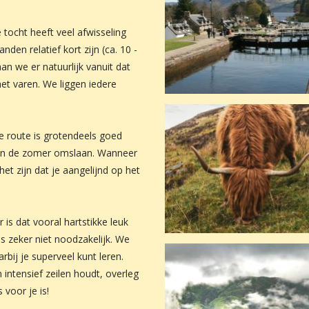
e tocht heeft veel afwisseling
nden relatief kort zijn (ca. 10 -
aan we er natuurlijk vanuit dat
het varen. We liggen iedere
 route is grotendeels goed
 in de zomer omslaan. Wanneer
het zijn dat je aangelijnd op het
 is dat vooral hartstikke leuk
is zeker niet noodzakelijk. We
bij je superveel kunt leren.
intensief zeilen houdt, overleg
 voor je is!