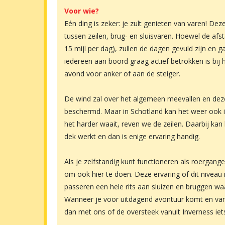
Voor wie?
Eén ding is zeker: je zult genieten van varen! Dez
tussen zeilen, brug- en sluisvaren. Hoewel de afsta
15 mijl per dag), zullen de dagen gevuld zijn en g
iedereen aan boord graag actief betrokken is bij 
avond voor anker of aan de steiger.
De wind zal over het algemeen meevallen en deze
beschermd. Maar in Schotland kan het weer ook
het harder waait, reven we de zeilen. Daarbij kan 
dek werkt en dan is enige ervaring handig.
Als je zelfstandig kunt functioneren als roerganger
om ook hier te doen. Deze ervaring of dit niveau 
passeren een hele rits aan sluizen en bruggen waar
Wanneer je voor uitdagend avontuur komt en van 
dan met ons of de oversteek vanuit Inverness iets