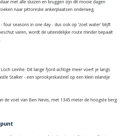
. Maar met alle sluizen en bruggen zijn dit mooie dagen
 zoeken naar pittoreske ankerplaatsen onderweg.
four seasons in one day - dus ook op 'zoet water' blijft
f beschut varen, wordt de uiteindelijke route minder bepaalt
.
och Linnhe. Dit lange fjord-achtige meer voert je langs
astle Stalker - een sprookjeskasteel op een klein eilandje
 aan de voet van Ben Nevis, met 1345 meter de hoogste berg
 punt