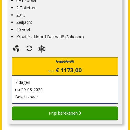
6+1 kooien
2 Toiletten
2013
Zeiljacht
40 voet
Kroatië - Noord Dalmatië (Sukosan)
€ 2550,00
€ 1173,00
v.a.
7 dagen
op 29-08-2026
Beschikbaar
Prijs berekenen