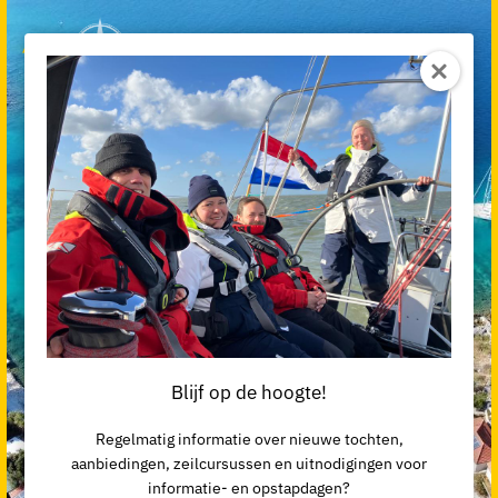
Flottielje zeilen
Zeiljacht huren
Leren zeilen
Actief Meezeilen
Family Sailing
Avontuurlijk Zeilen
Zeilschool Nederland
Vertrekkalender
Blijf op de hoogte!
Aanbiedingen
Regelmatig informatie over nieuwe tochten,
Contact
aanbiedingen, zeilcursussen en uitnodigingen voor
informatie- en opstapdagen?