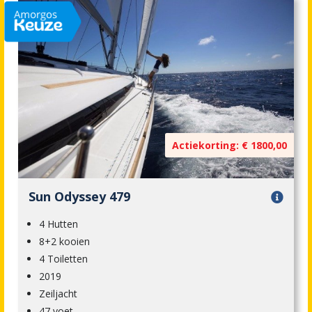
Actiekorting: € 1800,00
Sun Odyssey 479
4 Hutten
8+2 kooien
4 Toiletten
2019
Zeiljacht
47 voet