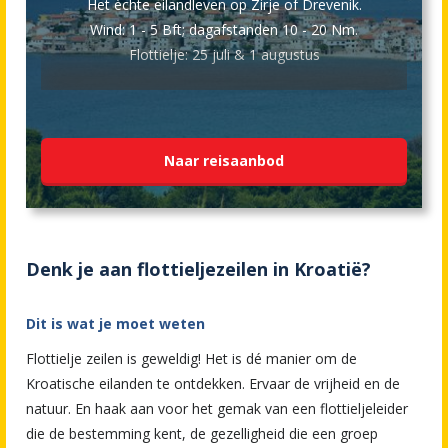
Het èchte eilandleven op Zirje of Drevenik.
Wind: 1 - 5 Bft; dagafstanden 10 - 20 Nm.
Flottielje: 25 juli & 1 augustus
Naar reisaanbod
Denk je aan flottieljezeilen in Kroatië?
Dit is wat je moet weten
Flottielje zeilen is geweldig! Het is dé manier om de
Kroatische eilanden te ontdekken. Ervaar de vrijheid en de
natuur. En haak aan voor het gemak van een flottieljeleider
die de bestemming kent, de gezelligheid die een groep