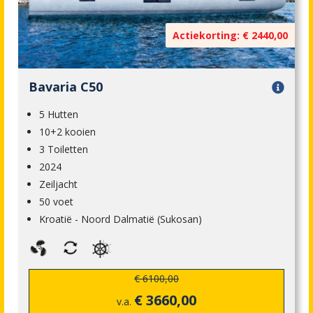
Actiekorting: € 2440,00
Bavaria C50
5 Hutten
10+2 kooien
3 Toiletten
2024
Zeiljacht
50 voet
Kroatië - Noord Dalmatië (Sukosan)
€ 6100,00
€ 3660,00
v.a.