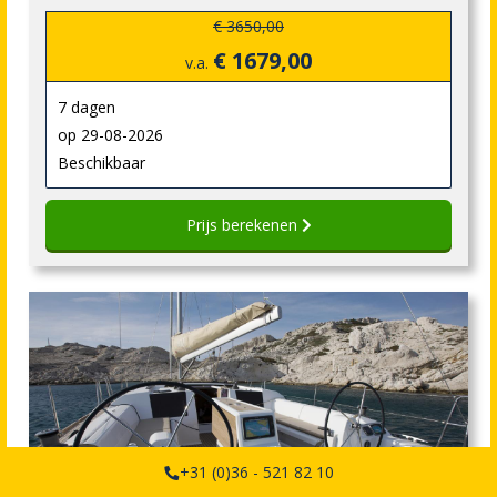
€ 3650,00
€ 1679,00
v.a.
7 dagen
op 29-08-2026
Beschikbaar
Prijs berekenen
+31 (0)36 - 521 82 10
Actiekorting: € 1160,00