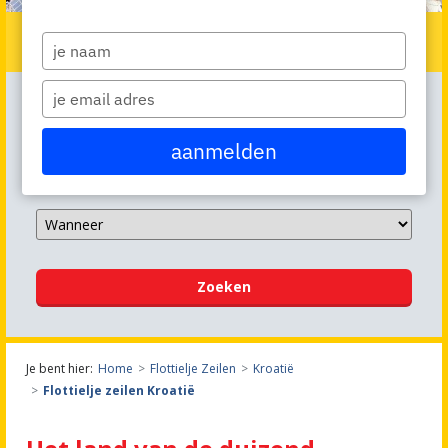
Flottieljezeilen Kroatië
Type
your
name
Type
your
email
aanmelden
Zoeken
Je bent hier:
Home
Flottielje Zeilen
Kroatië
Flottielje zeilen Kroatië