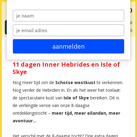
€ 0
v.a.
Type
your
obv 2 pers. op 01-01-1970
Boeken
name
Type
1 dag(en)
your
email
Je bent hier:
Home
>
Alle vakanties en cursussen
>
Actief Meezeilen
>
aanmelden
Ontdekkingstocht Hebriden & Skye
11 dagen Inner Hebrides en Isle of
Skye
Nog meer tijd om de
Schotse westkust
te verkennen.
Nog verder de Hebriden in. En als het weer het toelaat:
de spectaculaire kust van
Isle of Skye
bereiken. Dit is
de verlengde versie van onze 8-daagse
ontdekkingstocht –
meer tijd, meer eilanden, meer
avontuur...
Het verschil met de 8-daagse tocht? Drie extra dagen