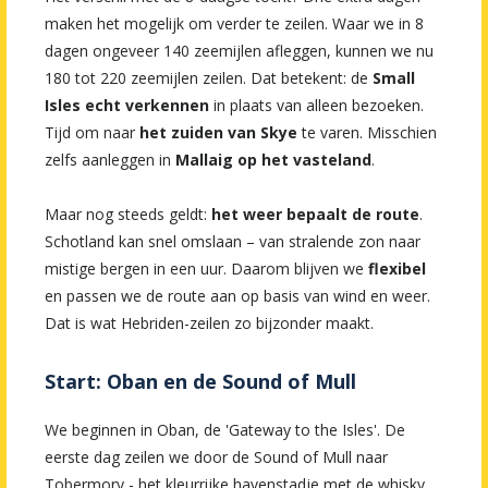
maken het mogelijk om verder te zeilen. Waar we in 8
dagen ongeveer 140 zeemijlen afleggen, kunnen we nu
180 tot 220 zeemijlen zeilen. Dat betekent: de
Small
Isles echt verkennen
in plaats van alleen bezoeken.
Tijd om naar
het zuiden van Skye
te varen. Misschien
zelfs aanleggen in
Mallaig op het vasteland
.
Maar nog steeds geldt:
het weer bepaalt de route
.
Schotland kan snel omslaan – van stralende zon naar
mistige bergen in een uur. Daarom blijven we
flexibel
en passen we de route aan op basis van wind en weer.
Dat is wat Hebriden-zeilen zo bijzonder maakt.
Start: Oban en de Sound of Mull
We beginnen in Oban, de 'Gateway to the Isles'. De
eerste dag zeilen we door de Sound of Mull naar
Tobermory - het kleurrijke havenstadje met de whisky