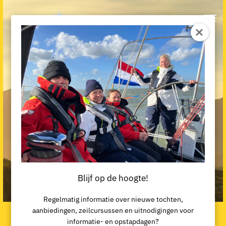
Blijf op de hoogte!
Regelmatig informatie over nieuwe tochten,
aanbiedingen, zeilcursussen en uitnodigingen voor
Ontdekkingstocht Hebriden & Skye
informatie- en opstapdagen?