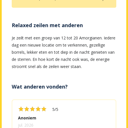
Relaxed zeilen met anderen
Je zeilt met een groep van 12 tot 20 Amorgianen. Iedere
dag een nieuwe locatie om te verkennen, gezellige
borrels, lekker eten en tot diep in de nacht genieten van
de sterren. En hoe kort de nacht ook was, de energie
stroomt snel als de zeilen weer staan.
Wat anderen vonden?










5/5
Anoniem
A
jul. 2026
j