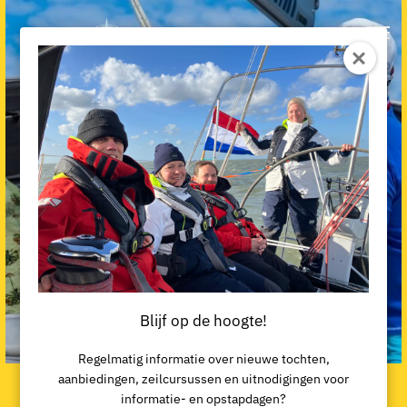
Blijf op de hoogte!
Regelmatig informatie over nieuwe tochten,
aanbiedingen, zeilcursussen en uitnodigingen voor
Actieve zeilvakantie Kroatië
informatie- en opstapdagen?