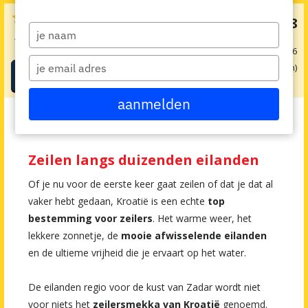










€ 598
€ 853
v.a.
Type
4.4 / 5
(121 beoordelingen)
your
obv 1 pers. op 22-08-2026
name
Type
8 dag(en)
Boeken
your
email
aanmelden
Je bent hier:
Home
>
Alle vakanties en cursussen
>
Actief Meezeilen
>
Actieve zeilvakantie Kroatië
Zeilen langs duizenden eilanden
Of je nu voor de eerste keer gaat zeilen of dat je dat al
vaker hebt gedaan, Kroatië is een echte
top
bestemming voor zeilers
. Het warme weer, het
lekkere zonnetje, de
mooie afwisselende eilanden
en de ultieme vrijheid die je ervaart op het water.
De eilanden regio voor de kust van Zadar wordt niet
voor niets het
zeilersmekka van Kroatië
genoemd.