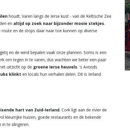
ilen
houdt. Varen langs de Ierse kust - van de Keltische Zee
nden en
altijd op zoek naar bijzonder mooie stekjes
.
e route en de stops daar naar toe kunnen op diverse
 getij en de wind bepalen vaak onze plannen. Soms is een
sterk om tegen in te varen, dus wachten we beter een paar
het uitzicht op de
groene Ierse heuvels
. 's Avonds
ubs klinkt
en locals hun verhalen delen. Dit is Ierland
uisende hart van Zuid-Ierland
. Cork ligt aan de rivier de
l kleurrijke huizen, goede restaurants en de bekende
in te slingeren.