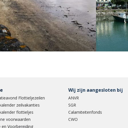
ce
Wij zijn aangesloten bij
tieavond Flottieljezeilen
ANVR
kalender zeilvakanties
SGR
kalender flottieljes
Calamiteitenfonds
ne voorwaarden
CWO
 en Voorbereiding