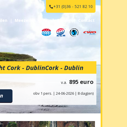
+31 (0)36 - 521 82 10

ilen
Meezeilen
Family Sailing
Contact
ht Cork - Dublin
v.a.
en