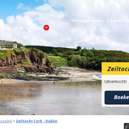
Flottielje zeilen
Leren Ze
k ons totale aanbod
Zeiltoc
Boek
eezeilen
>
Zeiltocht Cork - Dublin