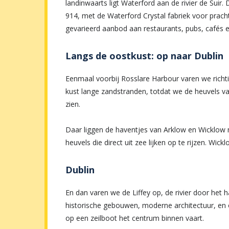
landinwaarts ligt Waterford aan de rivier de Suir.
914, met de Waterford Crystal fabriek voor pracht
gevarieerd aanbod aan restaurants, pubs, cafés e
Langs de oostkust: op naar Dublin
Eenmaal voorbij Rosslare Harbour varen we richti
kust lange zandstranden, totdat we de heuvels v
zien.
Daar liggen de haventjes van Arklow en Wicklow
heuvels die direct uit zee lijken op te rijzen. Wic
Dublin
En dan varen we de Liffey op, de rivier door het 
historische gebouwen, moderne architectuur, en o
op een zeilboot het centrum binnen vaart.