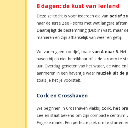
8 dagen: de kust van Ierland
Deze zeiltocht is voor iedereen die van
actief ze
naar de Ierse Zee - soms met wat langere afsta
Daarbij ligt de bestemming (Dublin) vast, maar d
manieren en zijn afhankelijk van weer en getij...
We varen geen 'rondje', maar
van A naar B
. Het
haven bij eb niet bereikbaar of is de stroom te 
uur. Overdag genieten van het water, de wind en 
aanmeren in een haventje waar
muziek uit de p
zoals je het je voorstelt.
Cork en Crosshaven
We beginnen in Crosshaven vlakbij
Cork, het br
Lee en staat bekend om zijn compacte centrum vo
Engelse markt. Een perfecte plek om te starten en 