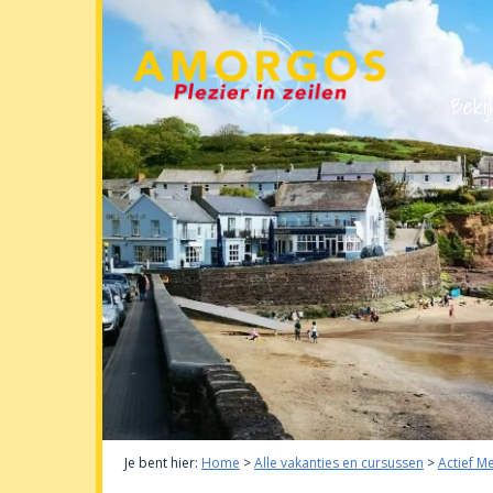
Bekij
Je bent hier:
Home
>
Alle vakanties en cursussen
>
Actief M