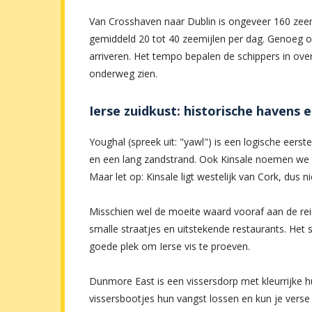
Van Crosshaven naar Dublin is ongeveer 160 zeem
gemiddeld 20 tot 40 zeemijlen per dag. Genoeg om
arriveren. Het tempo bepalen de schippers in ove
onderweg zien.
Ierse zuidkust: historische havens 
Youghal (spreek uit: "yawl") is een logische eer
en een lang zandstrand. Ook Kinsale noemen we en
Maar let op: Kinsale ligt westelijk van Cork, dus n
Misschien wel de moeite waard vooraf aan de reis
smalle straatjes en uitstekende restaurants. Het 
goede plek om Ierse vis te proeven.
Dunmore East is een vissersdorp met kleurrijke hui
vissersbootjes hun vangst lossen en kun je verse 