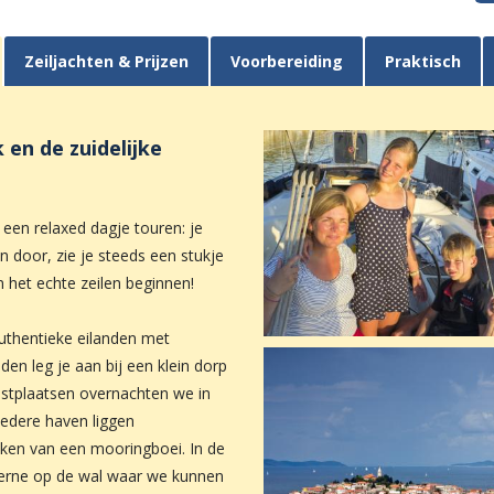
Zeiljachten & Prijzen
Voorbereiding
Praktisch
 en de zuidelijke
 een relaxed dagje touren: je
n door, zie je steeds een stukje
het echte zeilen beginnen!
uthentieke eilanden met
den leg je aan bij een klein dorp
kustplaatsen overnachten we in
 iedere haven liggen
aken van een mooringboei. In de
veerne op de wal waar we kunnen