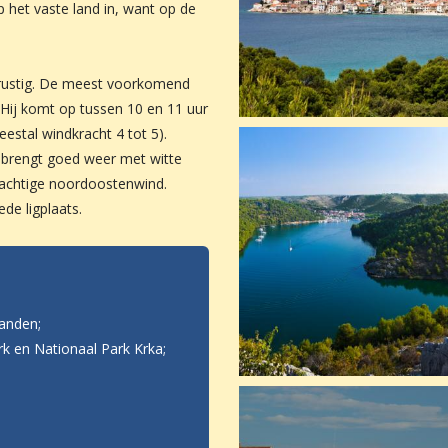
 het vaste land in, want op de
s rustig. De meest voorkomend
 Hij komt op tussen 10 en 11 uur
estal windkracht 4 tot 5).
l brengt goed weer met witte
krachtige noordoostenwind.
de ligplaats.
landen;
k en Nationaal Park Krka;