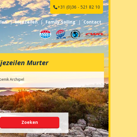
+31 (0)36 - 521 82 10
ilen
Meezeilen
Family Sailing
Contact
ljezeilen Murter
ibenik Archipel
Zoeken