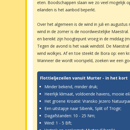
eten. Boodschappen slaan we zo veel mogelijk op
eilanden is het aanbod beperkt.
Over het algemeen is de wind in juli en augustu
wind in de zomer is de noordwestelijke Maestral.
en bereikt zijn hoogtepunt vroeg in de middag (me
Tegen de avond is het vaak windstil. De Maestra
wind wolkjes. Af en toe steekt de Bora op: een 
Wanneer die wordt voorspeld, zoeken we een goe
Flottieljezeilen vanuit Murter - in het kort
Minder bekend, minder druk;
Heerlijk klimaat, voldoende havens, mooie ei
Het groene Kroatië: Vransko Jezero Natuurpar
Een uitstapje naar Sibenik, Split of Trogir;
Dagafstanden: 10 - 25 Nm;
Wind: 1 - 5 Bft;