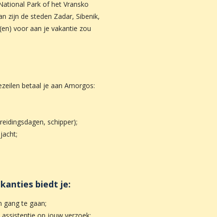
National Park of het Vransko
n zijn de steden Zadar, Sibenik,
g(en) voor aan je vakantie zou
ezeilen betaal je aan Amorgos:
reidingsdagen, schipper);
jacht;
kanties biedt je:
en gang te gaan;
 assistentie op jouw verzoek;