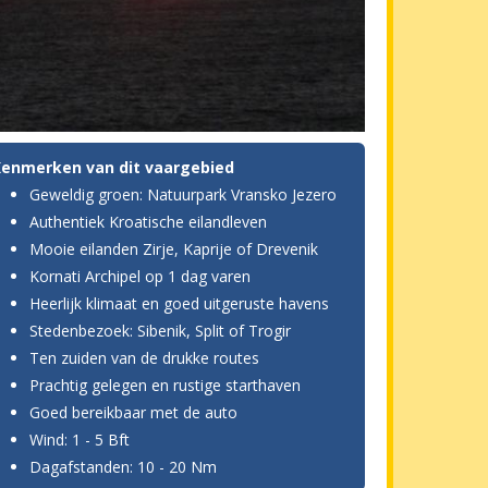
Kenmerken van dit vaargebied
Geweldig groen: Natuurpark Vransko Jezero
Authentiek Kroatische eilandleven
Mooie eilanden Zirje, Kaprije of Drevenik
Kornati Archipel op 1 dag varen
Heerlijk klimaat en goed uitgeruste havens
Stedenbezoek: Sibenik, Split of Trogir
Ten zuiden van de drukke routes
Prachtig gelegen en rustige starthaven
Goed bereikbaar met de auto
Wind: 1 - 5 Bft
Dagafstanden: 10 - 20 Nm