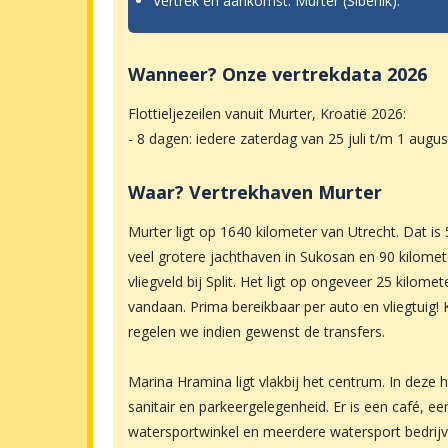
Vertrek en aankomst: Murter (Sibenik).
Wanneer? Onze vertrekdata 2026
Flottieljezeilen vanuit Murter, Kroatië 2026:
- 8 dagen: iedere zaterdag van 25 juli t/m 1 augu
Waar? Vertrekhaven Murter
Murter ligt op 1640 kilometer van Utrecht. Dat is
veel grotere jachthaven in Sukosan en 90 kilome
vliegveld bij Split. Het ligt op ongeveer 25 kilom
vandaan. Prima bereikbaar per auto en vliegtuig! 
regelen we indien gewenst de transfers.
Marina Hramina ligt vlakbij het centrum. In deze 
sanitair en parkeergelegenheid. Er is een café, ee
watersportwinkel en meerdere watersport bedrijv