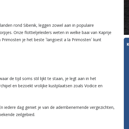
ilanden rond Sibenik, leggen zowel aan in populaire
rpjes. Onze flottieljeleiders weten in welke baai van Kaprije
n Primosten je het beste ´langoest a la Primosten´ kunt
ar de tijd soms stil lijkt te staan, je legt aan in het
 archipel en bezoekt vrolijke kustplaatsen zoals Vodice en
g. En iedere dag geniet je van de adembenemende vergezichten,
r bekende zeilgebied.