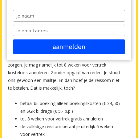
Kosteloos annuleren -
Type
your
Family Sailing
name
Type
your
email
Wat betekent dat?
aanmelden
Family Sailing Griekenland of Kroatië boek je zonder
zorgen. Je mag namelijk tot 8 weken voor vertrek
kosteloos annuleren. Zonder opgaaf van reden. Je stuurt
ons gewoon een mailtje. En dan hoef je de reissom niet
te betalen. Dat is makkelijk, toch?
betaal bij boeking alleen boekingskosten (€ 34,50)
en SGR bijdrage (€ 5,- p.p.)
tot 8 weken voor vertrek gratis annuleren
de volledige reissom betaal je uiterlijk 6 weken
voor vertrek